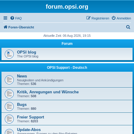
forum.opsi.org
FAQ
Registrieren
Anmelden
S
Foren-Übersicht
u
Aktuelle Zeit: 06 Aug 2026, 19:15
c
Forum
h
OPSI blog
e
The OPSI blog
OPSI Support - Deutsch
News
Neuigkeiten und Ankündigungen
Themen:
536
Kritik, Anregungen und Wünsche
Themen:
508
Bugs
Themen:
880
Freier Support
Themen:
8203
Update-Abos
Anregungen, Fragen zu den Abo-Paketen